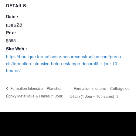
DÉTAILS
Date :
mars 29
Prix :
$595
Site Web :
https://boutique.formationsurmesureconstruction.com/produ
cts/formation-intensive-beton-estampe-decoratif-1-jour-10-
heures/
Formation Intensive – Coffrage de
Formation Intensive – Plancher
Époxy Métallique & Flakes (1 Jour)
béton (1 Jour – 10 heures)