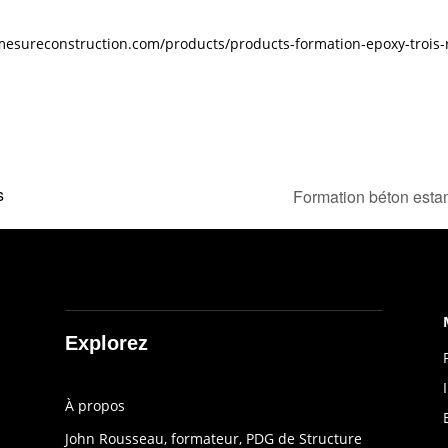
mesureconstruction.com/products/products-formation-epoxy-trois-r
s
Formation béton estam
Explorez
À propos
John Rousseau, formateur, PDG de Structure