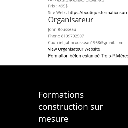
Prix :
495$
Site Web :
https://boutique.formationsur
Organisateur
John Rousseau
Phone
8199792507
Courriel
johnrousseau1968@gmail.com
View Organisateur Website
Formation béton estampé Trois-Rivière
Formations
construction sur
mesure